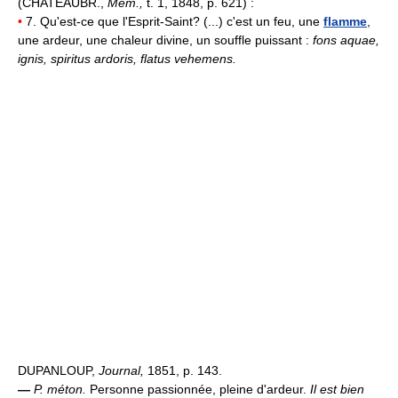
(CHATEAUBR.,
Mém.,
t. 1, 1848, p. 621) :
•
7. Qu'est-ce que l'Esprit-Saint? (...) c'est un feu, une
flamme
,
une ardeur, une chaleur divine, un souffle puissant :
fons aquae,
ignis, spiritus ardoris, flatus vehemens.
DUPANLOUP,
Journal,
1851, p. 143.
—
P. méton.
Personne passionnée, pleine d'ardeur.
Il est bien