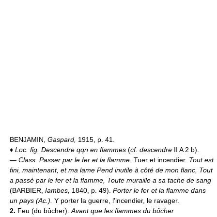
BENJAMIN,
Gaspard,
1915, p. 41.
♦
Loc. fig.
Descendre qqn en flammes
(
cf. descendre
II A 2 b).
—
Class.
Passer par le fer et la flamme.
Tuer et incendier.
Tout est
fini, maintenant, et ma lame Pend inutile à côté de mon flanc, Tout
a passé par le fer et la flamme, Toute muraille a sa tache de sang
(BARBIER,
Iambes,
1840, p. 49).
Porter le fer et la flamme dans
un pays (
Ac.
).
Y porter la guerre, l'incendier, le ravager.
2.
Feu (du bûcher).
Avant que les flammes du bûcher