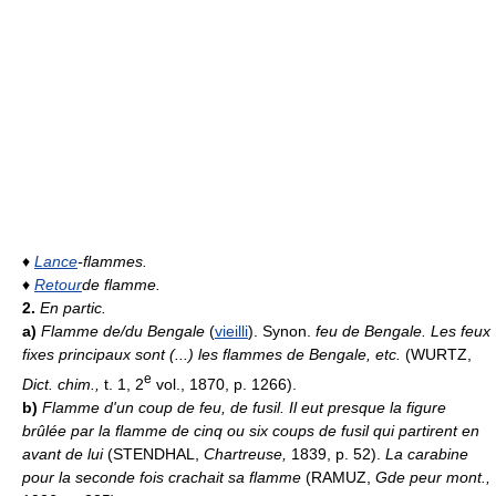
♦
Lance
-flammes.
♦
Retour
de flamme.
2.
En partic.
a)
Flamme de/du Bengale
(
vieilli
). Synon.
feu de Bengale.
Les feux
fixes principaux sont (...) les flammes de Bengale, etc.
(WURTZ,
e
Dict. chim.,
t. 1, 2
vol., 1870, p. 1266).
b)
Flamme d'un coup de feu, de fusil.
Il eut presque la figure
brûlée par la flamme de cinq ou six coups de fusil qui partirent en
avant de lui
(STENDHAL,
Chartreuse,
1839, p. 52).
La carabine
pour la seconde fois crachait sa flamme
(RAMUZ,
Gde peur mont.,