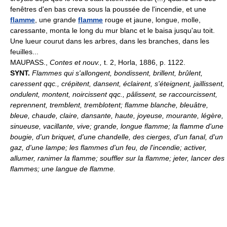
fenêtres d'en bas creva sous la poussée de l'incendie, et une
flamme
, une grande
flamme
rouge et jaune, longue, molle,
caressante, monta le long du mur blanc et le baisa jusqu'au toit.
Une lueur courut dans les arbres, dans les branches, dans les
feuilles...
MAUPASS.,
Contes et nouv.,
t. 2, Horla, 1886, p. 1122.
SYNT.
Flammes qui s'allongent, bondissent, brillent, brûlent,
caressent qqc., crépitent, dansent, éclairent, s'éteignent, jaillissent,
ondulent, montent, noircissent qqc., pâlissent, se raccourcissent,
reprennent, tremblent, tremblotent; flamme blanche, bleuâtre,
bleue, chaude, claire, dansante, haute, joyeuse, mourante, légère,
sinueuse, vacillante, vive; grande, longue flamme; la flamme d'une
bougie, d'un briquet, d'une chandelle, des cierges, d'un fanal, d'un
gaz, d'une lampe; les flammes d'un feu, de l'incendie; activer,
allumer, ranimer la flamme; souffler sur la flamme; jeter, lancer des
flammes; une langue de flamme.