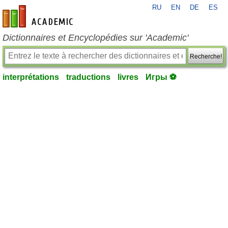
RU
EN
DE
ES
fr-academic.com
Dictionnaires et Encyclopédies sur 'Academic'
Recherche!
interprétations
traductions
livres
Игры ⚽