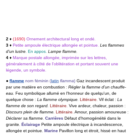
2
♦
(1690)
Ornement architectural long et ondé.
3
♦
Petite ampoule électrique allongée et pointue.
Les flammes
d'un lustre.
En appos.
Lampe flamme.
4
♦
Marque postale allongée, imprimée sur les lettres,
généralement à côté de l'oblitération et portant souvent une
légende, un symbole.
●
flamme
nom féminin
(
latin
flamma
)
Gaz incandescent produit
par une matière en combustion :
Régler la flamme d'un chauffe-
eau.
Feu symbolique allumé en l'honneur de quelqu'un, de
quelque chose :
La flamme olympique.
Littéraire.
Vif éclat :
La
flamme de son regard.
Littéraire.
Vive ardeur, chaleur, passion :
Discours plein de flamme.
Littéraire.
Amour, passion amoureuse :
Déclarer sa flamme.
Carrières
Défaut d'homogénéité dans le
granite.
Éclairage
Petite ampoule électrique à incandescence,
allongée et pointue.
Marine
Pavillon long et étroit, hissé en haut