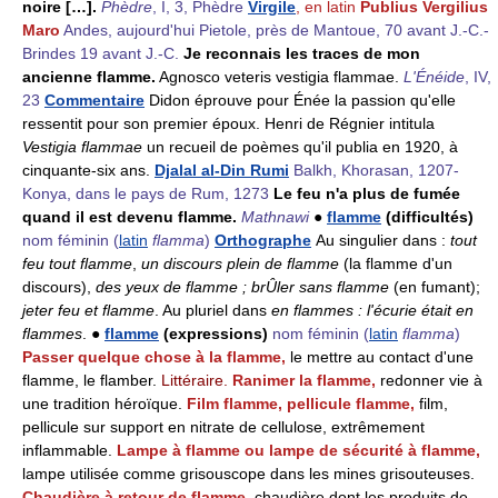
noire […].
Phèdre
, I, 3, Phèdre
Virgile
, en latin
Publius Vergilius
Maro
Andes, aujourd'hui Pietole, près de Mantoue, 70 avant J.-C.-
Brindes 19 avant J.-C.
Je reconnais les traces de mon
ancienne flamme.
Agnosco veteris vestigia flammae.
L'Énéide
, IV,
23
Commentaire
Didon éprouve pour Énée la passion qu'elle
ressentit pour son premier époux. Henri de Régnier intitula
Vestigia flammae
un recueil de poèmes qu'il publia en 1920, à
cinquante-six ans.
Djalal al-Din Rumi
Balkh, Khorasan, 1207-
Konya, dans le pays de Rum, 1273
Le feu n'a plus de fumée
quand il est devenu flamme.
Mathnawi
●
flamme
(difficultés)
nom féminin
(
latin
flamma
)
Orthographe
Au singulier dans :
tout
feu tout flamme
,
un discours plein de flamme
(la flamme d'un
discours),
des yeux de flamme ; brÛler sans flamme
(en fumant);
jeter feu et flamme
. Au pluriel dans
en flammes : l'écurie était en
flammes
. ●
flamme
(expressions)
nom féminin
(
latin
flamma
)
Passer quelque chose à la flamme,
le mettre au contact d'une
flamme, le flamber.
Littéraire.
Ranimer la flamme,
redonner vie à
une tradition héroïque.
Film flamme, pellicule flamme,
film,
pellicule sur support en nitrate de cellulose, extrêmement
inflammable.
Lampe à flamme ou lampe de sécurité à flamme,
lampe utilisée comme grisouscope dans les mines grisouteuses.
Chaudière à retour de flamme,
chaudière dont les produits de