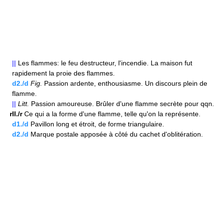
||
Les flammes: le feu destructeur, l'incendie. La maison fut
rapidement la proie des flammes.
d2./d
Fig.
Passion ardente, enthousiasme. Un discours plein de
flamme.
||
Litt.
Passion amoureuse. Brûler d'une flamme secrète pour qqn.
rII./r
Ce qui a la forme d'une flamme, telle qu'on la représente.
d1./d
Pavillon long et étroit, de forme triangulaire.
d2./d
Marque postale apposée à côté du cachet d'oblitération.