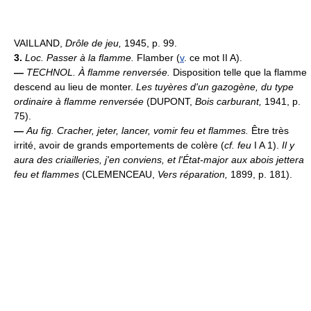
VAILLAND,
Drôle de jeu,
1945, p. 99.
3.
Loc.
Passer à la flamme.
Flamber (
v
. ce mot II A).
—
TECHNOL.
À flamme renversée.
Disposition telle que la flamme
descend au lieu de monter.
Les tuyères d'un gazogène, du type
ordinaire à flamme renversée
(DUPONT,
Bois carburant,
1941, p.
75).
—
Au fig.
Cracher, jeter, lancer, vomir feu et flammes.
Être très
irrité, avoir de grands emportements de colère (
cf. feu
I A 1).
Il y
aura des criailleries, j'en conviens, et l'État-major aux abois jettera
feu et flammes
(CLEMENCEAU,
Vers réparation,
1899, p. 181).