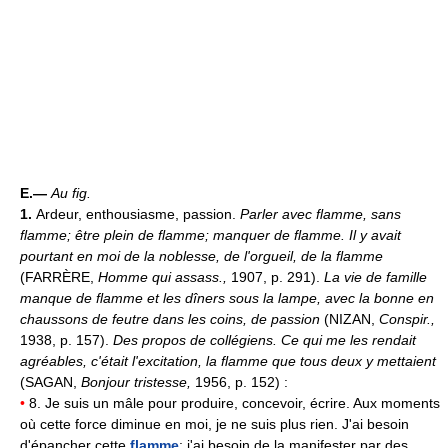
E.—
Au fig.
1.
Ardeur, enthousiasme, passion.
Parler avec flamme, sans
flamme; être plein de flamme; manquer de flamme.
Il y avait
pourtant en moi de la noblesse, de l'orgueil, de la flamme
(FARRÈRE,
Homme qui assass.,
1907, p. 291).
La vie de famille
manque de flamme et les dîners sous la lampe, avec la bonne en
chaussons de feutre dans les coins, de passion
(NIZAN,
Conspir.,
1938, p. 157).
Des propos de collégiens. Ce qui me les rendait
agréables, c'était l'excitation, la flamme que tous deux y mettaient
(SAGAN,
Bonjour tristesse,
1956, p. 152) :
•
8. Je suis un mâle pour produire, concevoir, écrire. Aux moments
où cette force diminue en moi, je ne suis plus rien. J'ai besoin
d'épancher cette
flamme
; j'ai besoin de la manifester par des