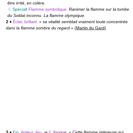
être irrité, en colère.
♢
Spécialt
Flamme symbolique.
Ranimer la flamme sur la tombe
du Soldat inconnu. La flamme olympique.
2
♦
Éclat, brillant.
« sa vitalité semblait vraiment toute concentrée
dans la flamme sombre du regard »
(
Martin du Gard
)
.
3
♦
Fig.
Ardeur, feu.
⇒
1. fougue
.
« Cette flamme intérieure qui