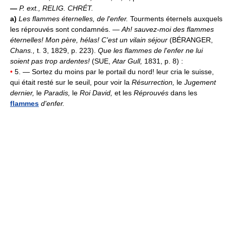
—
P. ext.,
RELIG. CHRÉT.
a)
Les flammes éternelles, de l'enfer.
Tourments éternels auxquels
les réprouvés sont condamnés. —
Ah! sauvez-moi des flammes
éternelles! Mon père, hélas! C'est un vilain séjour
(BÉRANGER,
Chans.,
t. 3, 1829, p. 223).
Que les flammes de l'enfer ne lui
soient pas trop ardentes!
(SUE,
Atar Gull,
1831, p. 8) :
•
5. — Sortez du moins par le portail du nord! leur cria le suisse,
qui était resté sur le seuil, pour voir la
Résurrection,
le
Jugement
dernier,
le
Paradis,
le
Roi David,
et les
Réprouvés
dans les
flammes
d'enfer.