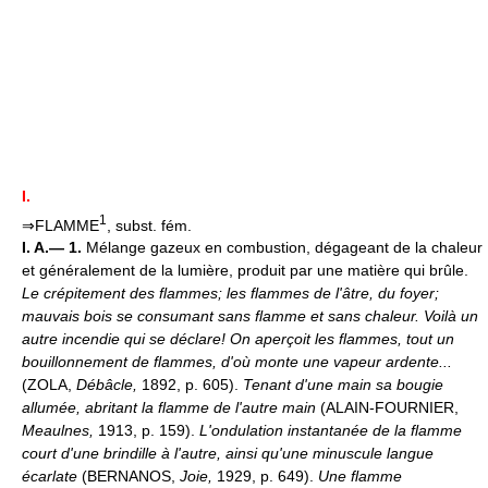
I.
1
⇒FLAMME
, subst. fém.
I. A.— 1.
Mélange gazeux en combustion, dégageant de la chaleur
et généralement de la lumière, produit par une matière qui brûle.
Le crépitement des flammes; les flammes de l'âtre, du foyer;
mauvais bois se consumant sans flamme et sans chaleur.
Voilà un
autre incendie qui se déclare! On aperçoit les flammes, tout un
bouillonnement de flammes, d'où monte une vapeur ardente...
(ZOLA,
Débâcle,
1892, p. 605).
Tenant d'une main sa bougie
allumée, abritant la flamme de l'autre main
(ALAIN-FOURNIER,
Meaulnes,
1913, p. 159).
L'ondulation instantanée de la flamme
court d'une brindille à l'autre, ainsi qu'une minuscule langue
écarlate
(BERNANOS,
Joie,
1929, p. 649).
Une flamme