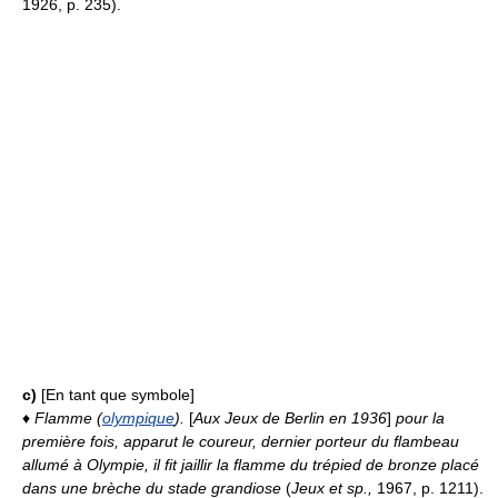
1926, p. 235).
c)
[En tant que symbole]
♦
Flamme (
olympique
).
[
Aux Jeux de Berlin en 1936
]
pour la
première fois, apparut le coureur, dernier porteur du flambeau
allumé à Olympie, il fit jaillir la flamme du trépied de bronze placé
dans une brèche du stade grandiose
(
Jeux et sp.,
1967, p. 1211).