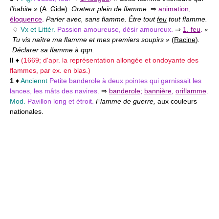
l'habite »
(
A. Gide
)
. Orateur plein de flamme.
⇒
animation
,
éloquence
.
Parler avec, sans flamme. Être tout
feu
tout flamme.
♢
Vx et Littér.
Passion amoureuse, désir amoureux.
⇒
1. feu
.
«
Tu vis naître ma flamme et mes premiers soupirs »
(
Racine
)
.
Déclarer sa flamme à qqn.
II
♦
(1669; d'apr. la représentation allongée et ondoyante des
flammes, par ex. en blas.)
1
♦
Anciennt
Petite banderole à deux pointes qui garnissait les
lances, les mâts des navires.
⇒
banderole
;
bannière
,
oriflamme
.
Mod.
Pavillon long et étroit.
Flamme de guerre,
aux couleurs
nationales.