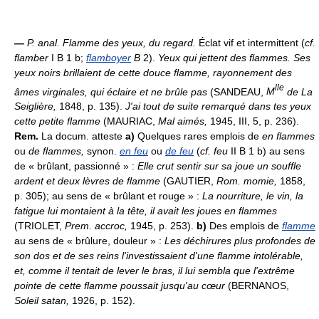
—
P. anal.
Flamme des yeux, du regard.
Éclat vif et intermittent (
cf.
flamber
I B 1 b;
flamboyer
B
2).
Yeux qui jettent des flammes.
Ses
yeux noirs brillaient de cette douce flamme, rayonnement des
lle
âmes virginales, qui éclaire et ne brûle pas
(SANDEAU,
M
de La
Seiglière,
1848, p. 135).
J'ai tout de suite remarqué dans tes yeux
cette petite flamme
(MAURIAC,
Mal aimés,
1945, III, 5, p. 236).
Rem.
La docum. atteste
a)
Quelques rares emplois de
en flammes
ou
de flammes,
synon.
en feu
ou
de feu
(
cf. feu
II B 1 b) au sens
de « brûlant, passionné » :
Elle crut sentir sur sa joue un souffle
ardent et deux lèvres de flamme
(GAUTIER,
Rom. momie,
1858,
p. 305); au sens de « brûlant et rouge » :
La nourriture, le vin, la
fatigue lui montaient à la tête, il avait les joues en flammes
(TRIOLET,
Prem. accroc,
1945, p. 253).
b)
Des emplois de
flamme
au sens de « brûlure, douleur » :
Les déchirures plus profondes de
son dos et de ses reins l'investissaient d'une flamme intolérable,
et, comme il tentait de lever le bras, il lui sembla que l'extrême
pointe de cette flamme poussait jusqu'au cœur
(BERNANOS,
Soleil satan,
1926, p. 152).