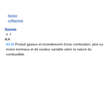
-
fanion
-
oriflamme
flamme
n.
f.
rI./r
d1./d
Produit gazeux et incandescent d'une combustion, plus ou
moins lumineux et de couleur variable selon la nature du
combustible.