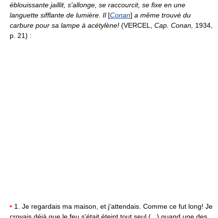
éblouissante jaillit, s'allonge, se raccourcit, se fixe en une
languette sifflante de lumière. Il
[
Conan
]
a même trouvé du
carbure pour sa lampe à acétylène!
(VERCEL,
Cap. Conan,
1934,
p. 21) :
•
1. Je regardais ma maison, et j'attendais. Comme ce fut long! Je
croyais déjà que le feu s'était éteint tout seul (...) quand une des