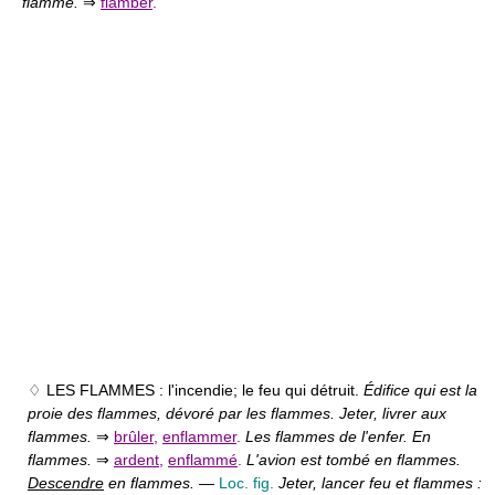
flamme.
⇒
flamber
.
♢ LES FLAMMES :
l'incendie; le feu qui détruit.
Édifice qui est la
proie des flammes, dévoré par les flammes. Jeter, livrer aux
flammes.
⇒
brûler
,
enflammer
.
Les flammes de l'enfer. En
flammes.
⇒
ardent
,
enflammé
.
L'avion est tombé en flammes.
Descendre
en flammes.
—
Loc. fig.
Jeter, lancer feu et flammes :