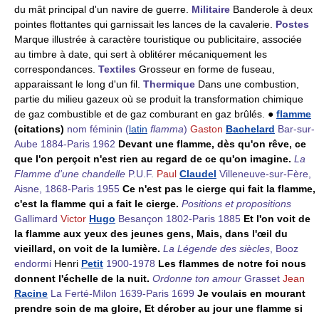
du mât principal d'un navire de guerre.
Militaire
Banderole à deux
pointes flottantes qui garnissait les lances de la cavalerie.
Postes
Marque illustrée à caractère touristique ou publicitaire, associée
au timbre à date, qui sert à oblitérer mécaniquement les
correspondances.
Textiles
Grosseur en forme de fuseau,
apparaissant le long d'un fil.
Thermique
Dans une combustion,
partie du milieu gazeux où se produit la transformation chimique
de gaz combustible et de gaz comburant en gaz brûlés. ●
flamme
(citations)
nom féminin
(
latin
flamma
)
Gaston
Bachelard
Bar-sur-
Aube 1884-Paris 1962
Devant une flamme, dès qu'on rêve, ce
que l'on perçoit n'est rien au regard de ce qu'on imagine.
La
Flamme d'une chandelle
P.U.F.
Paul
Claudel
Villeneuve-sur-Fère,
Aisne, 1868-Paris 1955
Ce n'est pas le cierge qui fait la flamme,
c'est la flamme qui a fait le cierge.
Positions et propositions
Gallimard
Victor
Hugo
Besançon 1802-Paris 1885
Et l'on voit de
la flamme aux yeux des jeunes gens, Mais, dans l'œil du
vieillard, on voit de la lumière.
La Légende des siècles
, Booz
endormi
Henri
Petit
1900-1978
Les flammes de notre foi nous
donnent l'échelle de la nuit.
Ordonne ton amour
Grasset
Jean
Racine
La Ferté-Milon 1639-Paris 1699
Je voulais en mourant
prendre soin de ma gloire, Et dérober au jour une flamme si