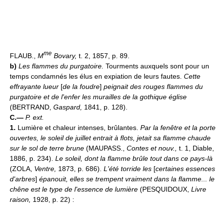
me
FLAUB.,
M
Bovary,
t. 2, 1857, p. 89.
b)
Les flammes du purgatoire.
Tourments auxquels sont pour un
temps condamnés les élus en expiation de leurs fautes.
Cette
effrayante lueur
[
de la foudre
]
peignait des rouges flammes du
purgatoire et de l'enfer les murailles de la gothique église
(BERTRAND,
Gaspard,
1841, p. 128).
C.—
P. ext.
1.
Lumière et chaleur intenses, brûlantes.
Par la fenêtre et la porte
ouvertes, le soleil de juillet entrait à flots, jetait sa flamme chaude
sur le sol de terre brune
(MAUPASS.,
Contes et nouv.,
t. 1, Diable,
1886, p. 234).
Le soleil, dont la flamme brûle tout dans ce pays-là
(ZOLA,
Ventre,
1873, p. 686).
L'été torride les
[
certaines essences
d'arbres
]
épanouit, elles se trempent vraiment dans la flamme... le
chêne est le type de l'essence de lumière
(PESQUIDOUX,
Livre
raison,
1928, p. 22) :