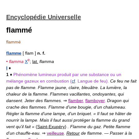
Encyclopédie Universelle
flammé
flammé
flamme
[ flam ]
n. f.
e
•
flamma
X
;
lat.
flamma
I
♦
1
♦
Phénomène lumineux produit par une substance ou un
mélange gazeux en combustion (
cf
. Langue de feu).
Ce feu ne fait
pas de flamme. Flamme jaune, claire, bleuâtre. La lumière, la
chaleur de la flamme. Flammes vacillantes, ondoyantes, qui
dansent. Jeter des flammes.
⇒
flamber
,
flamboyer
.
Dragon qui
crache des flammes. Flamme d'une bougie, d'un chalumeau.
Régler la flamme d'une lampe, d'un briquet. « Il faut se hâter de
nourrir la lampe. Mais il faut aussi protéger la flamme du grand
vent qu'il fait »
(
Saint-Exupéry
)
. Flamme du gaz. Petite flamme
d'un chauffe-eau.
⇒
veilleuse
.
Retour
de flamme.
—
Passer à la