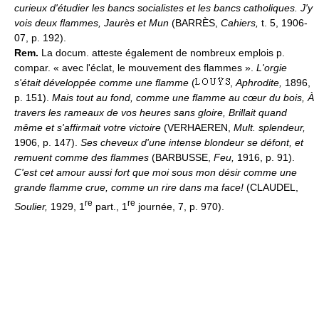
curieux d'étudier les bancs socialistes et les bancs catholiques. J'y
vois deux flammes, Jaurès et Mun
(BARRÈS,
Cahiers,
t. 5, 1906-
07, p. 192).
Rem.
La docum. atteste également de nombreux emplois p.
compar. « avec l'éclat, le mouvement des flammes ».
L'orgie
s'était développée comme une flamme
(
,
Aphrodite,
1896,
p. 151).
Mais tout au fond, comme une flamme au cœur du bois, À
travers les rameaux de vos heures sans gloire, Brillait quand
même et s'affirmait votre victoire
(VERHAEREN,
Mult. splendeur,
1906, p. 147).
Ses cheveux d'une intense blondeur se défont, et
remuent comme des flammes
(BARBUSSE,
Feu,
1916, p. 91).
C'est cet amour aussi fort que moi sous mon désir comme une
grande flamme crue, comme un rire dans ma face!
(CLAUDEL,
re
re
Soulier,
1929, 1
part., 1
journée, 7, p. 970).